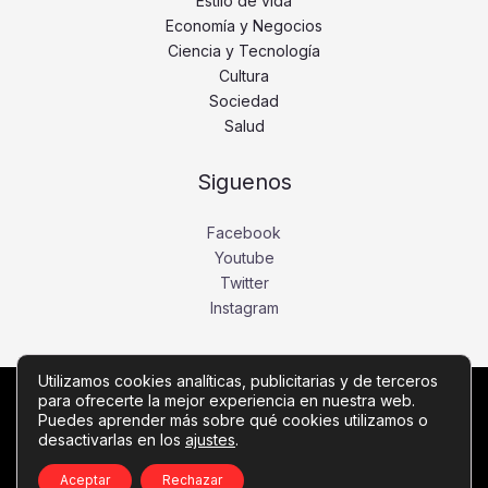
Estilo de vida
Economía y Negocios
Ciencia y Tecnología
Cultura
Sociedad
Salud
Siguenos
Facebook
Youtube
Twitter
Instagram
Utilizamos cookies analíticas, publicitarias y de terceros
para ofrecerte la mejor experiencia en nuestra web.
Copyright © Todos los derechos reservados -
Puedes aprender más sobre qué cookies utilizamos o
vozdelima.com
desactivarlas en los
ajustes
.
Política de privacidad
-
Política de cookies
-
Contacto
Aceptar
Rechazar