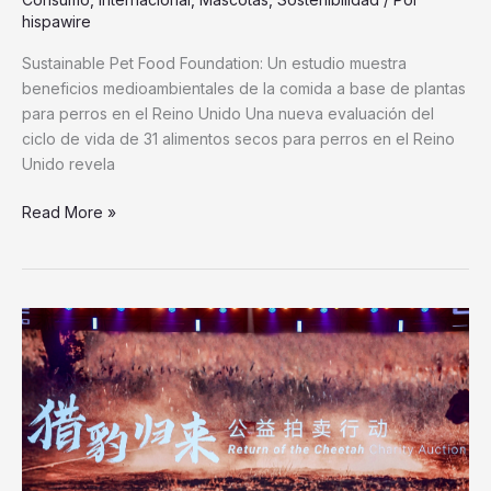
Reino
hispawire
Unido
Sustainable Pet Food Foundation: Un estudio muestra
beneficios medioambientales de la comida a base de plantas
para perros en el Reino Unido Una nueva evaluación del
ciclo de vida de 31 alimentos secos para perros en el Reino
Unido revela
Read More »
JETOUR
se
une
a
DISCOVERY
y
al