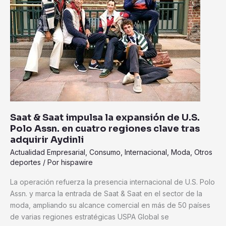
la
expansión
de
U.S.
Polo
Assn.
en
cuatro
regiones
clave
Saat & Saat impulsa la expansión de U.S.
tras
Polo Assn. en cuatro regiones clave tras
adquirir
adquirir Aydinli
Aydinli
Actualidad Empresarial
,
Consumo
,
Internacional
,
Moda
,
Otros
deportes
/ Por
hispawire
La operación refuerza la presencia internacional de U.S. Polo
Assn. y marca la entrada de Saat & Saat en el sector de la
moda, ampliando su alcance comercial en más de 50 países
de varias regiones estratégicas USPA Global se