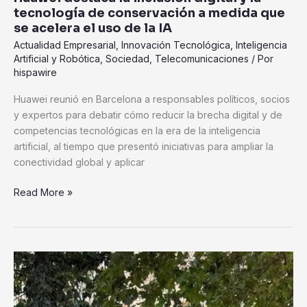
que
tecnología de conservación a medida que
se
se acelera el uso de la IA
acelera
Actualidad Empresarial
,
Innovación Tecnológica
,
Inteligencia
el
Artificial y Robótica
,
Sociedad
,
Telecomunicaciones
/ Por
uso
hispawire
de
la
Huawei reunió en Barcelona a responsables políticos, socios
IA
y expertos para debatir cómo reducir la brecha digital y de
competencias tecnológicas en la era de la inteligencia
artificial, al tiempo que presentó iniciativas para ampliar la
conectividad global y aplicar
Read More »
Veganuary
celebra
30
millones