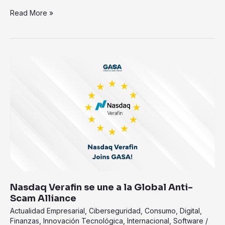
Read More »
Nasdaq
Verafin
se
une
a
la
Global
Anti-
Scam
Alliance
Nasdaq Verafin se une a la Global Anti-
Scam Alliance
Actualidad Empresarial
,
Ciberseguridad
,
Consumo
,
Digital
,
Finanzas
,
Innovación Tecnológica
,
Internacional
,
Software
/