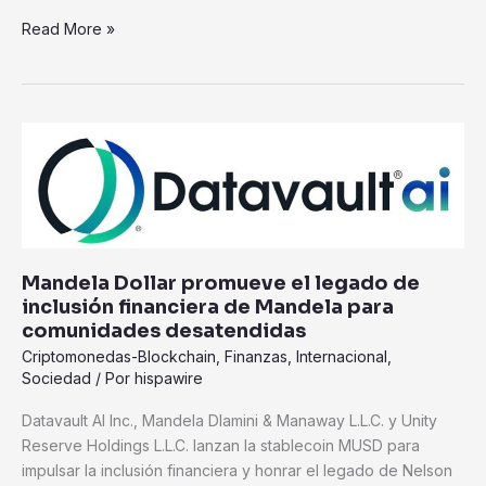
Read More »
Mandela
Dollar
promueve
el
legado
de
Mandela Dollar promueve el legado de
inclusión
inclusión financiera de Mandela para
financiera
comunidades desatendidas
de
Criptomonedas-Blockchain
,
Finanzas
,
Internacional
,
Mandela
Sociedad
/ Por
hispawire
para
comunidades
Datavault AI Inc., Mandela Dlamini & Manaway L.L.C. y Unity
desatendidas
Reserve Holdings L.L.C. lanzan la stablecoin MUSD para
impulsar la inclusión financiera y honrar el legado de Nelson