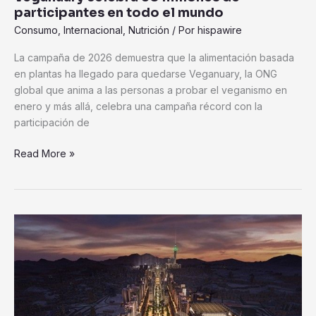
participantes en todo el mundo
Consumo
,
Internacional
,
Nutrición
/ Por
hispawire
La campaña de 2026 demuestra que la alimentación basada
en plantas ha llegado para quedarse Veganuary, la ONG
global que anima a las personas a probar el veganismo en
enero y más allá, celebra una campaña récord con la
participación de
Read More »
Masar
Destination
obtiene
la
certificación
LEED