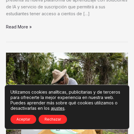
de IA y servicio de suscripción que permitirá a sus
estudiantes tener acceso a cientos de […]
Read More »
Tío
Nacho
refuerza
su
compromiso
con
Utilizamos cookies analíticas, publicitarias y de terceros
la
para ofrecerte la mejor experiencia en nuestra web.
Puedes aprender más sobre qué cookies utilizamos o
protección
desactivarlas en los
ajustes
.
de
las
Aceptar
Rechazar
abejas