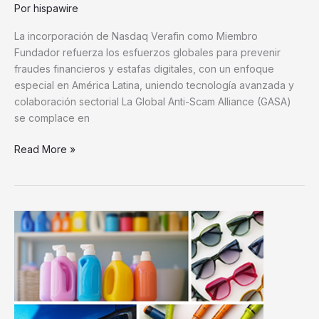
Por
hispawire
La incorporación de Nasdaq Verafin como Miembro
Fundador refuerza los esfuerzos globales para prevenir
fraudes financieros y estafas digitales, con un enfoque
especial en América Latina, uniendo tecnología avanzada y
colaboración sectorial La Global Anti-Scam Alliance (GASA)
se complace en
Read More »
Techmer
PM
se
une
al
portafolio
de