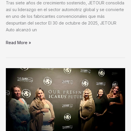
nivel
Tras siete años de crecimiento sostenido, JETOUR consolida
global
así su liderazgo en el sector automotriz global y se convierte
en uno de los fabricantes convencionales que más
despuntan del sector El 30 de octubre de 2025, JETOUR
Auto alcanzó un
Read More »
La
campaña
‘El
futuro
de
Ícaro’,
nacida
en
Miami,