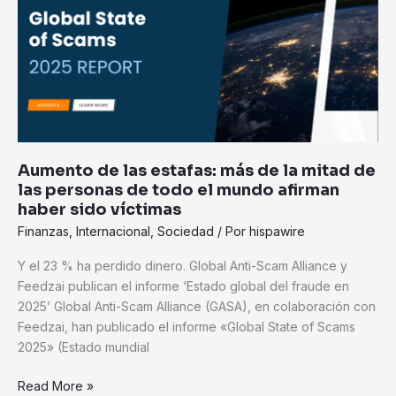
estafas:
más
de
la
mitad
de
las
personas
Aumento de las estafas: más de la mitad de
de
las personas de todo el mundo afirman
todo
haber sido víctimas
el
Finanzas
,
Internacional
,
Sociedad
/ Por
hispawire
mundo
afirman
Y el 23 % ha perdido dinero. Global Anti-Scam Alliance y
haber
Feedzai publican el informe ‘Estado global del fraude en
sido
2025’ Global Anti-Scam Alliance (GASA), en colaboración con
víctimas
Feedzai, han publicado el informe «Global State of Scams
2025» (Estado mundial
Read More »