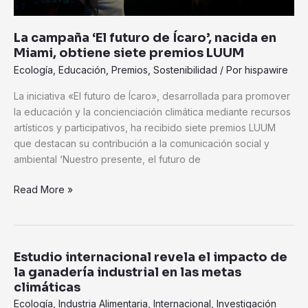
obtiene
siete
premios
La campaña ‘El futuro de Ícaro’, nacida en
LUUM
Miami, obtiene siete premios LUUM
Ecología
,
Educación
,
Premios
,
Sostenibilidad
/ Por
hispawire
La iniciativa «El futuro de Ícaro», desarrollada para promover
la educación y la concienciación climática mediante recursos
artísticos y participativos, ha recibido siete premios LUUM
que destacan su contribución a la comunicación social y
ambiental ‘Nuestro presente, el futuro de
Read More »
Estudio internacional revela el impacto de
Estudio
la ganadería industrial en las metas
internacional
climáticas
revela
Ecología
,
Industria Alimentaria
,
Internacional
,
Investigación
el