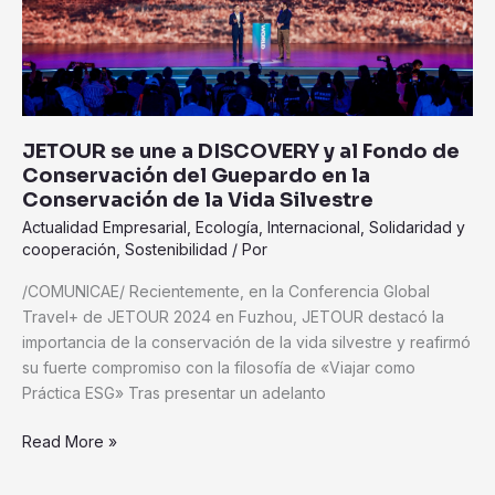
Fondo
de
Conservación
del
Guepardo
en
JETOUR se une a DISCOVERY y al Fondo de
la
Conservación del Guepardo en la
Conservación
Conservación de la Vida Silvestre
de
Actualidad Empresarial
,
Ecología
,
Internacional
,
Solidaridad y
la
cooperación
,
Sostenibilidad
/ Por
Vida
Silvestre
/COMUNICAE/ Recientemente, en la Conferencia Global
Travel+ de JETOUR 2024 en Fuzhou, JETOUR destacó la
importancia de la conservación de la vida silvestre y reafirmó
su fuerte compromiso con la filosofía de «Viajar como
Práctica ESG» Tras presentar un adelanto
Read More »