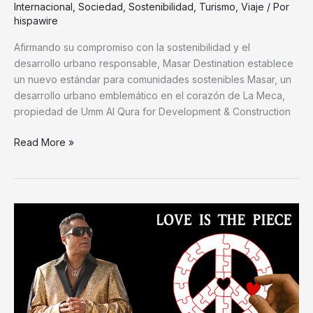
Internacional
,
Sociedad
,
Sostenibilidad
,
Turismo
,
Viaje
/ Por
hispawire
Afirmando su compromiso con la sostenibilidad y el
desarrollo urbano responsable, Masar Destination establece
un nuevo estándar para comunidades sostenibles Masar, un
desarrollo urbano emblemático en el corazón de La Meca,
propiedad de Umm Al Qura for Development & Construction
Read More »
Sir
Ivan
lanza
«Love
Is
The
Piece»