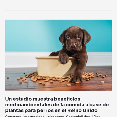
Un
estudio
muestra
beneficios
medioambientales
de
la
comida
a
base
de
plantas
para
Un estudio muestra beneficios
perros
medioambientales de la comida a base de
en
plantas para perros en el Reino Unido
el
Consumo
,
Internacional
,
Mascotas
,
Sostenibilidad
/ Por