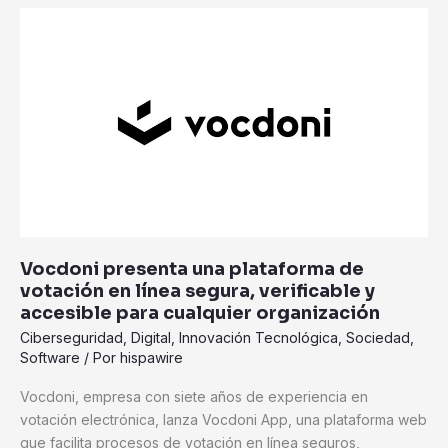
Vocdoni
presenta
una
plataforma
de
votación
en
línea
segura,
verificable
y
Vocdoni presenta una plataforma de
accesible
votación en línea segura, verificable y
para
accesible para cualquier organización
cualquier
Ciberseguridad
,
Digital
,
Innovación Tecnológica
,
Sociedad
,
organización
Software
/ Por
hispawire
Vocdoni, empresa con siete años de experiencia en
votación electrónica, lanza Vocdoni App, una plataforma web
que facilita procesos de votación en línea seguros,