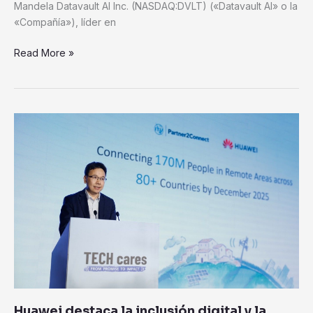
Mandela Datavault AI Inc. (NASDAQ:DVLT) («Datavault AI» o la
«Compañía»), líder en
Read More »
Huawei
destaca
la
inclusión
digital
y
la
tecnología
de
conservación
a
medida
Huawei destaca la inclusión digital y la