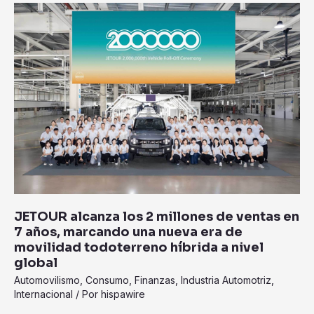
JETOUR
alcanza
los
2
millones
de
ventas
en
7
años,
marcando
una
nueva
JETOUR alcanza los 2 millones de ventas en
era
7 años, marcando una nueva era de
de
movilidad todoterreno híbrida a nivel
movilidad
global
todoterreno
Automovilismo
,
Consumo
,
Finanzas
,
Industria Automotriz
,
híbrida
Internacional
/ Por
hispawire
a