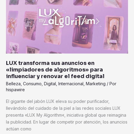
sus
anuncios
en
«limpiadores
de
algoritmos»
para
influenciar
y
LUX transforma sus anuncios en
renovar
«limpiadores de algoritmos» para
el
influenciar y renovar el feed digital
feed
Belleza
,
Consumo
,
Digital
,
Internacional
,
Marketing
/ Por
digital
hispawire
El gigante del jabón LUX eleva su poder purificador,
llevándolo del cuidado de la piel a las redes sociales LUX
presenta «LUX My Algorithm«, iniciativa global que reimagina
la publicidad. En lugar de competir por atención, los anuncios
actúan como