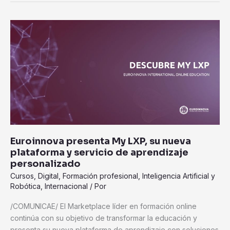
Euroinnova
presenta
My
LXP,
su
nueva
plataforma
y
servicio
de
Euroinnova presenta My LXP, su nueva
aprendizaje
plataforma y servicio de aprendizaje
personalizado
personalizado
Cursos
,
Digital
,
Formación profesional
,
Inteligencia Artificial y
Robótica
,
Internacional
/ Por
/COMUNICAE/ El Marketplace líder en formación online
continúa con su objetivo de transformar la educación y
presenta su nueva plataforma de aprendizaje con soluciones