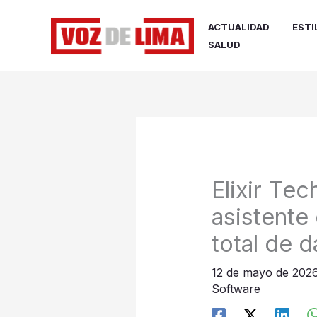
Ir
al
ACTUALIDAD
ESTI
contenido
SALUD
Elixir Tec
asistente 
total de d
12 de mayo de 202
Software