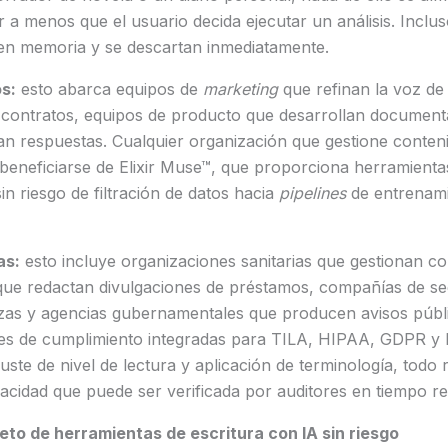
 a menos que el usuario decida ejecutar un análisis. Inclus
en memoria y se descartan inmediatamente.
s:
esto abarca equipos de
marketing
que refinan la voz de
n contratos, equipos de producto que desarrollan document
n respuestas. Cualquier organización que gestione conteni
beneficiarse de Elixir Muse™, que proporciona herramientas
in riesgo de filtración de datos hacia
pipelines
de entrenami
as:
esto incluye organizaciones sanitarias que gestionan 
que redactan divulgaciones de préstamos, compañías de s
izas y agencias gubernamentales que producen avisos públi
ones de cumplimiento integradas para TILA, HIPAA, GDPR y
uste de nivel de lectura y aplicación de terminología, todo
vacidad que puede ser verificada por auditores en tiempo re
to de herramientas de escritura con IA sin riesgo