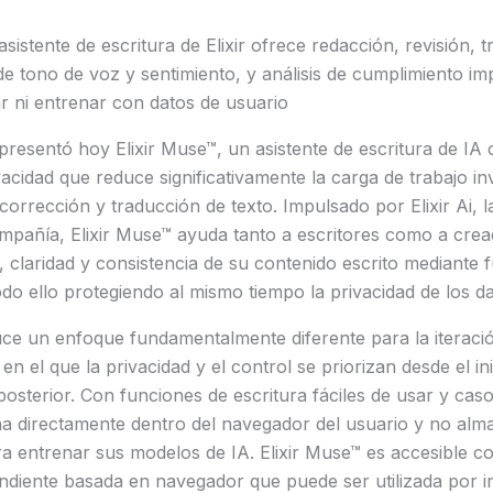
sistente de escritura de Elixir ofrece redacción, revisión, 
 de tono de voz y sentimiento, y análisis de cumplimiento im
r ni entrenar con datos de usuario
presentó hoy Elixir Muse™, un asistente de escritura de IA
ivacidad que reduce significativamente la carga de trabajo i
corrección y traducción de texto. Impulsado por Elixir Ai, l
ompañía, Elixir Muse™ ayuda tanto a escritores como a cre
d, claridad y consistencia de su contenido escrito mediante 
do ello protegiendo al mismo tiempo la privacidad de los da
duce un enfoque fundamentalmente diferente para la iterac
 en el que la privacidad y el control se priorizan desde el in
osterior. Con funciones de escritura fáciles de usar y ca
a directamente dentro del navegador del usuario y no alma
ara entrenar sus modelos de IA. Elixir Muse™ es accesible 
diente basada en navegador que puede ser utilizada por in