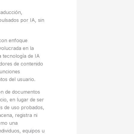
traducción,
pulsados por IA, sin
 con enfoque
nvolucrada en la
a tecnología de IA
adores de contenido
funciones
tos del usuario.
ión de documentos
icio, en lugar de ser
sos de uso probados,
cena, registra ni
como una
dividuos, equipos u