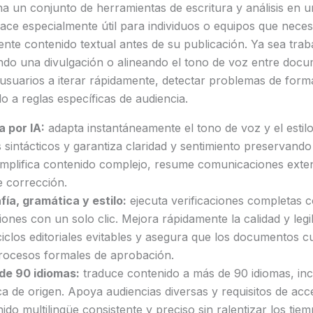
a un conjunto de herramientas de escritura y análisis en u
 hace especialmente útil para individuos o equipos que neces
nte contenido textual antes de su publicación. Ya sea tra
do una divulgación o alineando el tono de voz entre docum
usuarios a iterar rápidamente, detectar problemas de for
o a reglas específicas de audiencia.
a por IA:
adapta instantáneamente el tono de voz y el estilo
sintácticos y garantiza claridad y sentimiento preservando 
 Simplifica contenido complejo, resume comunicaciones exte
e corrección.
fía, gramática y estilo:
ejecuta verificaciones completas 
ones con un solo clic. Mejora rápidamente la calidad y legib
iclos editoriales evitables y asegura que los documentos 
procesos formales de aprobación.
de 90 idiomas:
traduce contenido a más de 90 idiomas, incl
a de origen. Apoya audiencias diversas y requisitos de acce
do multilingüe consistente y preciso sin ralentizar los tie