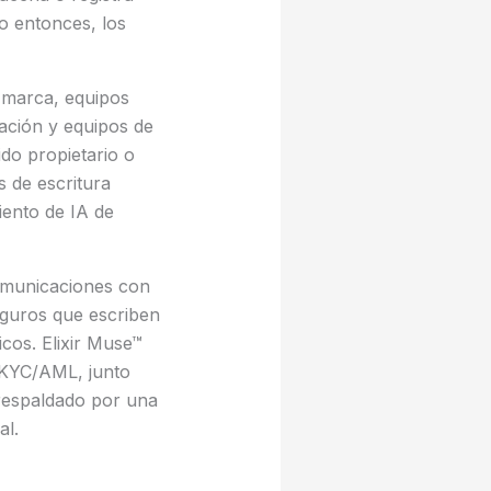
o entonces, los
 marca, equipos
ación y equipos de
do propietario o
 de escritura
ento de IA de
comunicaciones con
eguros que escriben
cos. Elixir Muse™
 KYC/AML, junto
 respaldado por una
al.