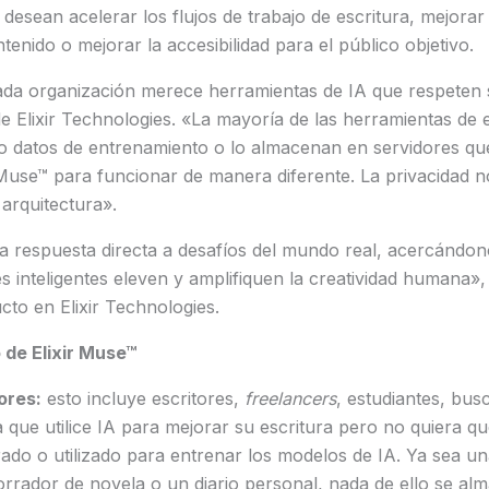
desean acelerar los flujos de trabajo de escritura, mejorar 
tenido o mejorar la accesibilidad para el público objetivo.
da organización merece herramientas de IA que respeten s
 Elixir Technologies. «La mayoría de las herramientas de 
o datos de entrenamiento o lo almacenan en servidores que
 Muse™ para funcionar de manera diferente. La privacidad n
a arquitectura».
a respuesta directa a desafíos del mundo real, acercándon
s inteligentes eleven y amplifiquen la creatividad humana»,
to en Elixir Technologies.
 de Elixir Muse™
ores:
esto incluye escritores,
freelancers
, estudiantes, bu
 que utilice IA para mejorar su escritura pero no quiera q
ado o utilizado para entrenar los modelos de IA. Ya sea un
rrador de novela o un diario personal, nada de ello se alm