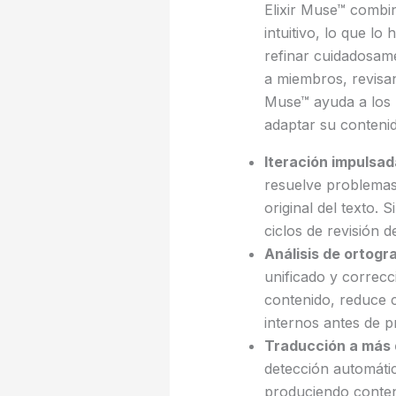
Elixir Muse™ combin
intuitivo, lo que lo
refinar cuidadosame
a miembros, revisan
Muse™ ayuda a los 
adaptar su contenid
Iteración impulsad
resuelve problemas 
original del texto.
ciclos de revisión d
Análisis de ortogra
unificado y correcci
contenido, reduce c
internos antes de 
Traducción a más 
detección automátic
produciendo conteni