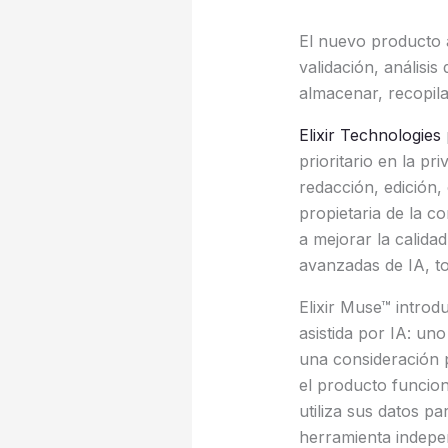
El nuevo producto a
validación, análisis
almacenar, recopila
Elixir Technologies
prioritario en la pr
redacción, edición, 
propietaria de la c
a mejorar la calida
avanzadas de IA, to
Elixir Muse™ intro
asistida por IA: uno
una consideración p
el producto funcion
utiliza sus datos p
herramienta indepen