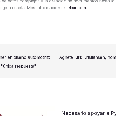
n de datos complejos y la creación de documentos hasta la 
rega a escala. Más información en
elixir.com
.
her en diseño automotriz:
Agnete Kirk Kristiansen, no
 "única respuesta"
​​​​​Necesario apoyar a