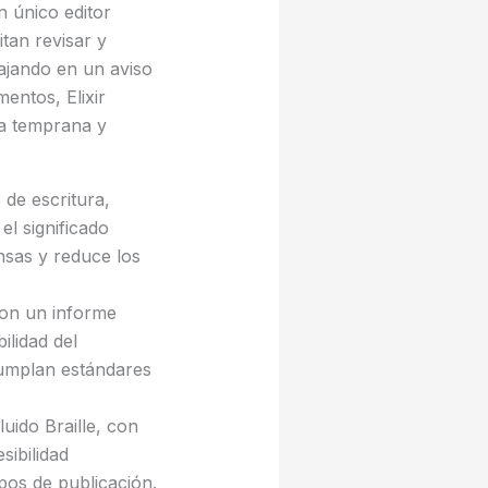
n único editor
itan revisar y
bajando en un aviso
entos, Elixir
ma temprana y
 de escritura,
el significado
nsas y reduce los
con un informe
ilidad del
cumplan estándares
uido Braille, con
sibilidad
mpos de publicación.