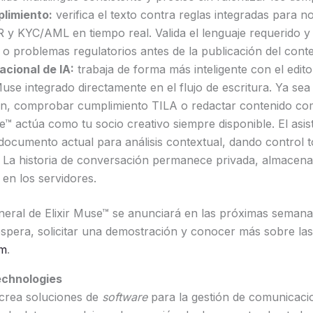
plimiento:
verifica el texto contra reglas integradas para 
y KYC/AML en tiempo real. Valida el lenguaje requerido y 
 o problemas regulatorios antes de la publicación del conte
cional de IA:
trabaja de forma más inteligente con el edit
use integrado directamente en el flujo de escritura. Ya sea
ón, comprobar cumplimiento TILA o redactar contenido co
e™ actúa como tu socio creativo siempre disponible. El asist
 documento actual para análisis contextual, dando control t
. La historia de conversación permanece privada, almacena
en los servidores.
eneral de Elixir Muse™ se anunciará en las próximas semana
e espera, solicitar una demostración y conocer más sobre la
om
.
echnologies
 crea soluciones de
software
para la gestión de comunicacio