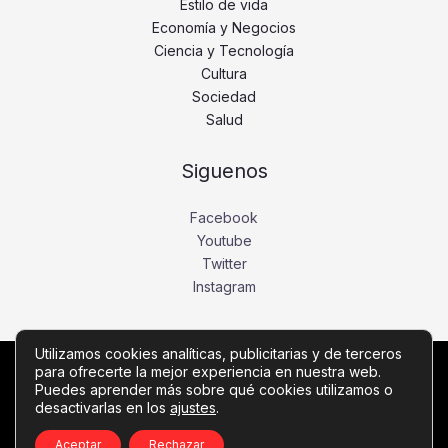
Estilo de vida
Economía y Negocios
Ciencia y Tecnología
Cultura
Sociedad
Salud
Siguenos
Facebook
Youtube
Twitter
Instagram
Utilizamos cookies analíticas, publicitarias y de terceros
para ofrecerte la mejor experiencia en nuestra web.
Copyright © Todos los derechos reservados -
Puedes aprender más sobre qué cookies utilizamos o
vozdelima.com
desactivarlas en los
ajustes
.
Política de privacidad
-
Política de cookies
-
Contacto
Aceptar
Rechazar