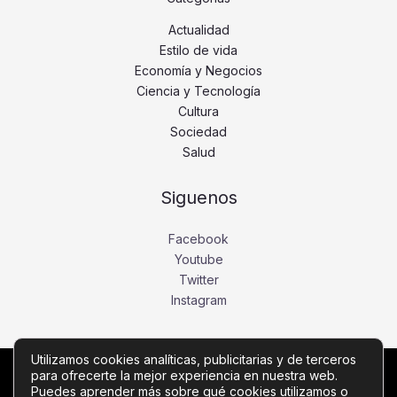
Actualidad
Estilo de vida
Economía y Negocios
Ciencia y Tecnología
Cultura
Sociedad
Salud
Siguenos
Facebook
Youtube
Twitter
Instagram
Utilizamos cookies analíticas, publicitarias y de terceros
para ofrecerte la mejor experiencia en nuestra web.
Copyright © Todos los derechos reservados -
Puedes aprender más sobre qué cookies utilizamos o