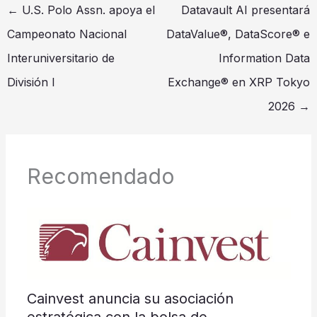
←
U.S. Polo Assn. apoya el
Datavault AI presentará
Campeonato Nacional
DataValue®, DataScore® e
Interuniversitario de
Information Data
División I
Exchange® en XRP Tokyo
2026
→
Recomendado
Cainvest anuncia su asociación
estratégica con la bolsa de