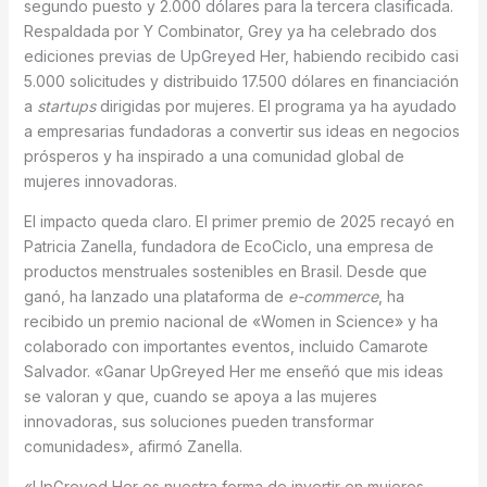
segundo puesto y 2.000 dólares para la tercera clasificada.
Respaldada por Y Combinator, Grey ya ha celebrado dos
ediciones previas de UpGreyed Her, habiendo recibido casi
5.000 solicitudes y distribuido 17.500 dólares en financiación
a
startups
dirigidas por mujeres. El programa ya ha ayudado
a empresarias fundadoras a convertir sus ideas en negocios
prósperos y ha inspirado a una comunidad global de
mujeres innovadoras.
El impacto queda claro. El primer premio de 2025 recayó en
Patricia Zanella, fundadora de EcoCiclo, una empresa de
productos menstruales sostenibles en Brasil. Desde que
ganó, ha lanzado una plataforma de
e-commerce
, ha
recibido un premio nacional de «Women in Science» y ha
colaborado con importantes eventos, incluido Camarote
Salvador. «Ganar UpGreyed Her me enseñó que mis ideas
se valoran y que, cuando se apoya a las mujeres
innovadoras, sus soluciones pueden transformar
comunidades», afirmó Zanella.
«UpGreyed Her es nuestra forma de invertir en mujeres