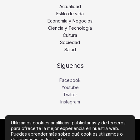
Actualidad
Estilo de vida
Economía y Negocios
Ciencia y Tecnología
Cultura
Sociedad
Salud
Siguenos
Facebook
Youtube
Twitter
Instagram
Utilizamos cookies analíticas, publicitarias y de terceros
para ofrecerte la mejor experiencia en nuestra web.
Copyright © Todos los derechos reservados -
Puedes aprender más sobre qué cookies utilizamos o
vozdelima.com
desactivarlas en los
ajustes
.