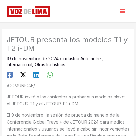
Ir
al
contenido
JETOUR presenta los modelos T1 y
T2 i-DM
19 de noviembre de 2024
/
Industria Automotriz
,
Internacional
,
Otras Industrias
/COMUNICAE/
JETOUR invitó a los asistentes a probar sus modelos clave:
el JETOUR T1 y el JETOUR T2 i-DM
El 9 de noviembre, la sesión de prueba de manejo de la
Conferencia Global Travel+ de JETOUR 2024 para medios
internacionales y usuarios se llevó a cabo sin inconvenientes
en la Pista Todoterreno del Lago Ruyi en Pingtan, provincia