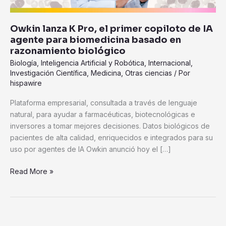
agente
para
Owkin lanza K Pro, el primer copiloto de IA
biomedicina
agente para biomedicina basado en
basado
razonamiento biológico
en
Biología
,
Inteligencia Artificial y Robótica
,
Internacional
,
razonamiento
Investigación Científica
,
Medicina
,
Otras ciencias
/ Por
biológico
hispawire
Plataforma empresarial, consultada a través de lenguaje
natural, para ayudar a farmacéuticas, biotecnológicas e
inversores a tomar mejores decisiones. Datos biológicos de
pacientes de alta calidad, enriquecidos e integrados para su
uso por agentes de IA Owkin anunció hoy el […]
Read More »