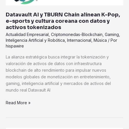
Chain
alinean
Datavault AI y TBURN Chain alinean K-Pop,
K-
e-sports y cultura coreana con datos y
Pop,
activos tokenizados
e-
Actualidad Empresarial
,
Criptomonedas-Blockchain
,
Gaming
,
sports
Inteligencia Artificial y Robótica
,
Internacional
,
Música
/ Por
y
hispawire
cultura
coreana
La alianza estratégica busca integrar la tokenización y
con
valoración de activos de datos con infraestructura
datos
blockchain de alto rendimiento para impulsar nuevos
y
modelos globales de monetización en entretenimiento,
activos
gaming, inteligencia artificial y mercados de activos del
tokenizados
mundo real Datavault AI
Read More »