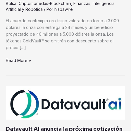
Bolsa
,
Criptomonedas-Blockchain
,
Finanzas
,
Inteligencia
tokenización
Artificial y Robótica
/ Por
hispawire
GoldVault™
de
El acuerdo contempla oro físico valorado en torno a 3.000
150
dólares la onza con entrega a 24 meses y un beneficio
millones
proyectado de 40 millones a 5.000 dólares la onza. Los
de
tókenes GoldVault™ se emitirán con descuento sobre el
dólares
precio […]
Read More »
Datavault
AI
anuncia
la
próxima
cotización
Datavault AI anuncia la próxima cotización
de