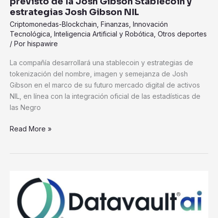
previsto de la Josh Gibson Stablecoin y
estrategias Josh Gibson NIL
Criptomonedas-Blockchain
,
Finanzas
,
Innovación
Tecnológica
,
Inteligencia Artificial y Robótica
,
Otros deportes
/ Por
hispawire
La compañía desarrollará una stablecoin y estrategias de
tokenización del nombre, imagen y semejanza de Josh
Gibson en el marco de su futuro mercado digital de activos
NIL, en línea con la integración oficial de las estadísticas de
las Negro
Read More »
Datavault
AI
y
TBURN