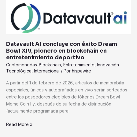
Datavault
AI
concluye
con
éxito
Dream
Datavault AI concluye con éxito Dream
Bowl
Bowl XIV, pionero en blockchain en
XIV,
entretenimiento deportivo
pionero
Criptomonedas-Blockchain
,
Entretenimiento
,
Innovación
en
Tecnológica
,
Internacional
/ Por
hispawire
blockchain
en
A partir del 1 de febrero de 2026, artículos de memorabilia
entretenimiento
especiales, únicos y autografiados en vivo serán sorteados
deportivo
entre los poseedores elegibles de tókenes Dream Bowl
Meme Coin I y, después de su fecha de distribución
(actualmente programada para
Read More »