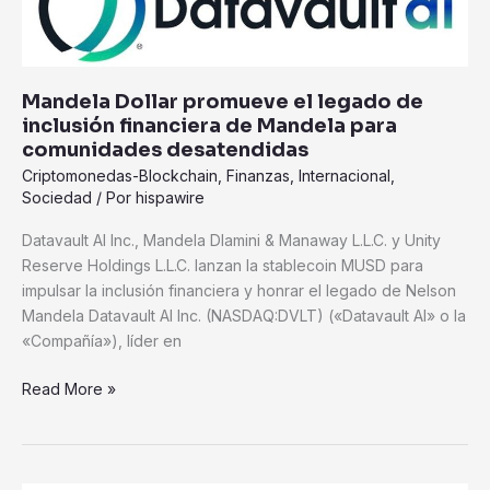
promueve
el
legado
de
Mandela Dollar promueve el legado de
inclusión
inclusión financiera de Mandela para
financiera
comunidades desatendidas
de
Criptomonedas-Blockchain
,
Finanzas
,
Internacional
,
Mandela
Sociedad
/ Por
hispawire
para
comunidades
Datavault AI Inc., Mandela Dlamini & Manaway L.L.C. y Unity
desatendidas
Reserve Holdings L.L.C. lanzan la stablecoin MUSD para
impulsar la inclusión financiera y honrar el legado de Nelson
Mandela Datavault AI Inc. (NASDAQ:DVLT) («Datavault AI» o la
«Compañía»), líder en
Read More »