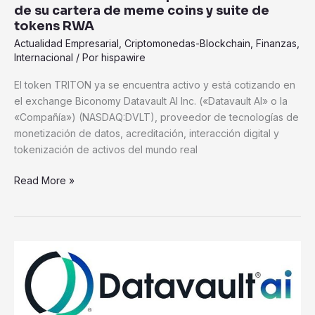
de su cartera de meme coins y suite de
su
tokens RWA
cartera
Actualidad Empresarial
,
Criptomonedas-Blockchain
,
Finanzas
,
de
Internacional
/ Por
hispawire
meme
coins
El token TRITON ya se encuentra activo y está cotizando en
y
el exchange Biconomy Datavault AI Inc. («Datavault AI» o la
suite
«Compañía») (NASDAQ:DVLT), proveedor de tecnologías de
de
monetización de datos, acreditación, interacción digital y
tokens
tokenización de activos del mundo real
RWA
Read More »
Datavault
AI
y
Coppercore
Inc.