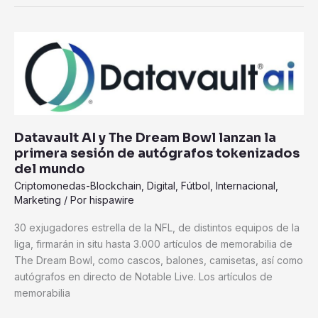
Datavault
AI
y
The
Dream
Bowl
Datavault AI y The Dream Bowl lanzan la
lanzan
primera sesión de autógrafos tokenizados
la
del mundo
primera
Criptomonedas-Blockchain
,
Digital
,
Fútbol
,
Internacional
,
sesión
Marketing
/ Por
hispawire
de
autógrafos
30 exjugadores estrella de la NFL, de distintos equipos de la
tokenizados
liga, firmarán in situ hasta 3.000 artículos de memorabilia de
del
The Dream Bowl, como cascos, balones, camisetas, así como
mundo
autógrafos en directo de Notable Live. Los artículos de
memorabilia