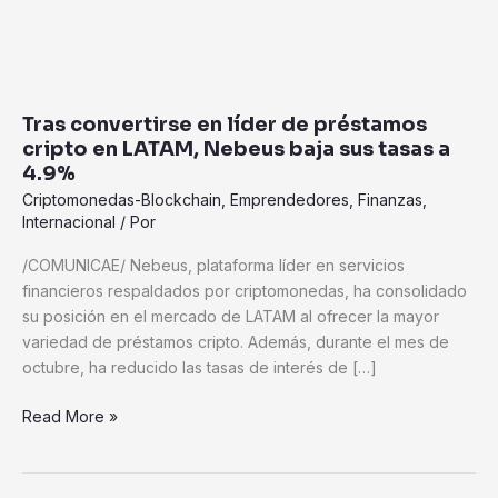
LATAM,
Nebeus
baja
sus
tasas
Tras convertirse en líder de préstamos
a
cripto en LATAM, Nebeus baja sus tasas a
4.9%
4.9%
Criptomonedas-Blockchain
,
Emprendedores
,
Finanzas
,
Internacional
/ Por
/COMUNICAE/ Nebeus, plataforma líder en servicios
financieros respaldados por criptomonedas, ha consolidado
su posición en el mercado de LATAM al ofrecer la mayor
variedad de préstamos cripto. Además, durante el mes de
octubre, ha reducido las tasas de interés de […]
Read More »