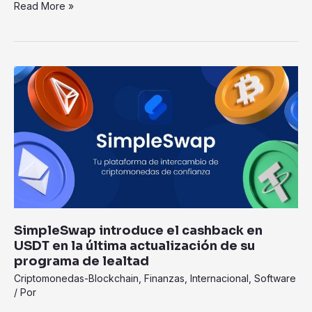
Read More »
SimpleSwap
introduce
el
cashback
en
USDT
en
la
última
actualización
SimpleSwap introduce el cashback en
de
USDT en la última actualización de su
su
programa de lealtad
programa
Criptomonedas-Blockchain
,
Finanzas
,
Internacional
,
Software
de
/ Por
lealtad