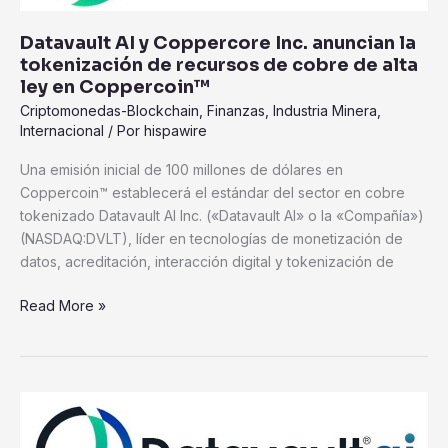
anuncian
Datavault AI y Coppercore Inc. anuncian la
la
tokenización de recursos de cobre de alta
tokenización
ley en Coppercoin™
de
Criptomonedas-Blockchain
,
Finanzas
,
Industria Minera
,
recursos
Internacional
/ Por
hispawire
de
cobre
Una emisión inicial de 100 millones de dólares en
de
Coppercoin™ establecerá el estándar del sector en cobre
alta
tokenizado Datavault AI Inc. («Datavault AI» o la «Compañía»)
ley
(NASDAQ:DVLT), líder en tecnologías de monetización de
en
datos, acreditación, interacción digital y tokenización de
Coppercoin™
Read More »
Mandela
Dollar