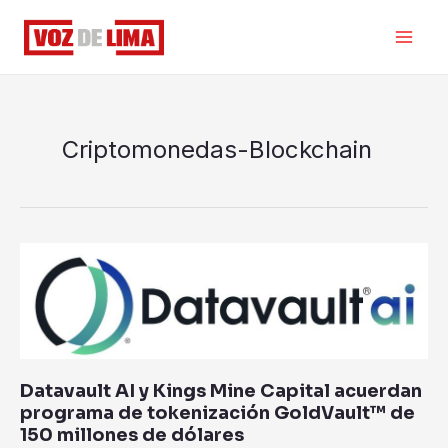
Ir
al
contenido
Criptomonedas-Blockchain
Datavault
AI
y
Kings
Mine
Capital
Datavault AI y Kings Mine Capital acuerdan
acuerdan
programa de tokenización GoldVault™ de
programa
150 millones de dólares
de