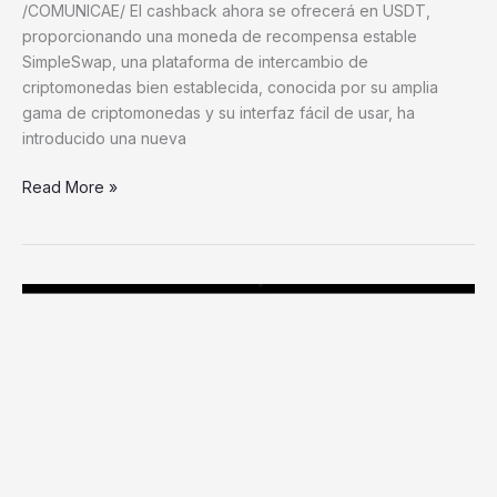
/COMUNICAE/ El cashback ahora se ofrecerá en USDT,
proporcionando una moneda de recompensa estable
SimpleSwap, una plataforma de intercambio de
criptomonedas bien establecida, conocida por su amplia
gama de criptomonedas y su interfaz fácil de usar, ha
introducido una nueva
Read More »
Tras
convertirse
en
líder
de
préstamos
cripto
en