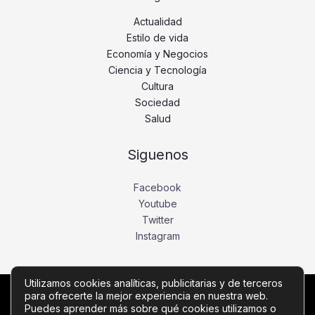
Actualidad
Estilo de vida
Economía y Negocios
Ciencia y Tecnología
Cultura
Sociedad
Salud
Siguenos
Facebook
Youtube
Twitter
Instagram
Utilizamos cookies analíticas, publicitarias y de terceros
para ofrecerte la mejor experiencia en nuestra web.
Copyright © Todos los derechos reservados -
Puedes aprender más sobre qué cookies utilizamos o