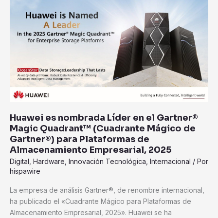
es
nombrada
Líder
en
el
Gartner®
Magic
Quadrant™
(Cuadrante
Mágico
Huawei es nombrada Líder en el Gartner®
de
Magic Quadrant™ (Cuadrante Mágico de
Gartner®)
Gartner®) para Plataformas de
para
Almacenamiento Empresarial, 2025
Plataformas
Digital
,
Hardware
,
Innovación Tecnológica
,
Internacional
/ Por
de
hispawire
Almacenamiento
Empresarial,
La empresa de análisis Gartner®, de renombre internacional,
2025
ha publicado el «Cuadrante Mágico para Plataformas de
Almacenamiento Empresarial, 2025». Huawei se ha