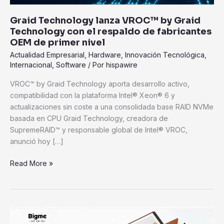
respaldo
de
Graid Technology lanza VROC™ by Graid
fabricantes
Technology con el respaldo de fabricantes
OEM
OEM de primer nivel
de
Actualidad Empresarial
,
Hardware
,
Innovación Tecnológica
,
primer
Internacional
,
Software
/ Por
hispawire
nivel
VROC™ by Graid Technology aporta desarrollo activo,
compatibilidad con la plataforma Intel® Xeon® 6 y
actualizaciones sin coste a una consolidada base RAID NVMe
basada en CPU Graid Technology, creadora de
SupremeRAID™ y responsable global de Intel® VROC,
anunció hoy […]
Read More »
Bigme
lanza