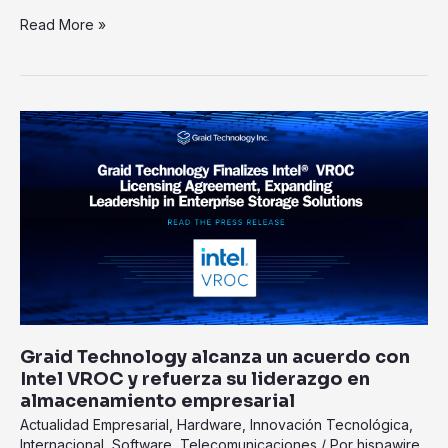
Read More »
Graid
Technology
alcanza
un
acuerdo
con
Intel
VROC
y
refuerza
su
Graid Technology alcanza un acuerdo con
liderazgo
Intel VROC y refuerza su liderazgo en
en
almacenamiento empresarial
almacenamiento
Actualidad Empresarial
,
Hardware
,
Innovación Tecnológica
,
empresarial
Internacional
,
Software
,
Telecomunicaciones
/ Por
hispawire