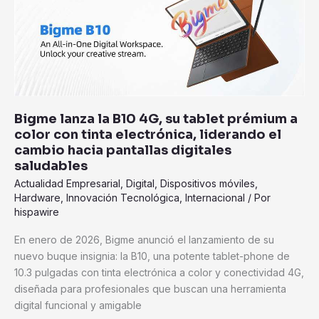
la
B10
4G,
su
tablet
prémium
a
Bigme lanza la B10 4G, su tablet prémium a
color
color con tinta electrónica, liderando el
con
cambio hacia pantallas digitales
tinta
saludables
electrónica,
Actualidad Empresarial
,
Digital
,
Dispositivos móviles
,
liderando
Hardware
,
Innovación Tecnológica
,
Internacional
/ Por
hispawire
el
cambio
En enero de 2026, Bigme anunció el lanzamiento de su
hacia
nuevo buque insignia: la B10, una potente tablet-phone de
pantallas
10.3 pulgadas con tinta electrónica a color y conectividad 4G,
digitales
diseñada para profesionales que buscan una herramienta
saludables
digital funcional y amigable