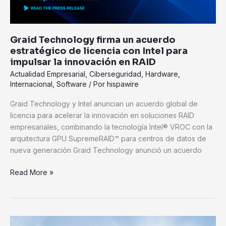
licencia
con
Intel
para
Graid Technology firma un acuerdo
impulsar
estratégico de licencia con Intel para
la
impulsar la innovación en RAID
innovación
Actualidad Empresarial
,
Ciberseguridad
,
Hardware
,
en
Internacional
,
Software
/ Por
hispawire
RAID
Graid Technology y Intel anuncian un acuerdo global de
licencia para acelerar la innovación en soluciones RAID
empresariales, combinando la tecnología Intel® VROC con la
arquitectura GPU SupremeRAID™ para centros de datos de
nueva generación Graid Technology anunció un acuerdo
Read More »
Huawei