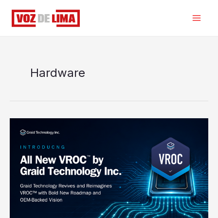
Ir
al
contenido
Hardware
Graid
Technology
lanza
VROC™
by
Graid
Technology
con
el