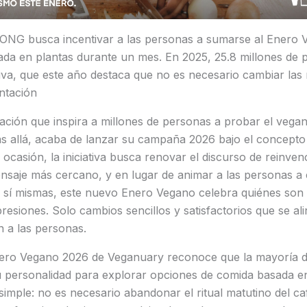
ONG busca incentivar a las personas a sumarse al Enero 
ada en plantas durante un mes. En 2025, 25.8 millones de 
tiva, que este año destaca que no es necesario cambiar las
ntación
ación que inspira a millones de personas a probar el vega
s allá, acaba de lanzar su campaña 2026 bajo el concept
ocasión, la iniciativa busca renovar el discurso de reinv
nsaje más cercano, y en lugar de animar a las personas a 
 sí mismas, este nuevo Enero Vegano celebra quiénes son 
presiones. Solo cambios sencillos y satisfactorios que se al
n a las personas.
ero Vegano 2026 de Veganuary reconoce que la mayoría d
u personalidad para explorar opciones de comida basada en
simple: no es necesario abandonar el ritual matutino del ca