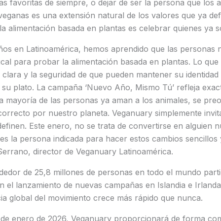
as favoritas de siempre, o dejar de ser la persona que los
eganas es una extensión natural de los valores que ya def
la alimentación basada en plantas es celebrar quienes ya 
ños en Latinoamérica, hemos aprendido que las personas 
cal para probar la alimentación basada en plantas. Lo que
 clara y la seguridad de que pueden mantener su identidad
 su plato. La campaña ‘Nuevo Año, Mismo Tú’ refleja exac
 mayoría de las personas ya aman a los animales, se pre
correcto por nuestro planeta. Veganuary simplemente invita
definen. Este enero, no se trata de convertirse en alguien 
es la persona indicada para hacer estos cambios sencillos y 
errano, director de Veganuary Latinoamérica.
ededor de 25,8 millones de personas en todo el mundo part
n el lanzamiento de nuevas campañas en Islandia e Irland
cia global del movimiento crece más rápido que nunca.
s de enero de 2026, Veganuary proporcionará de forma co