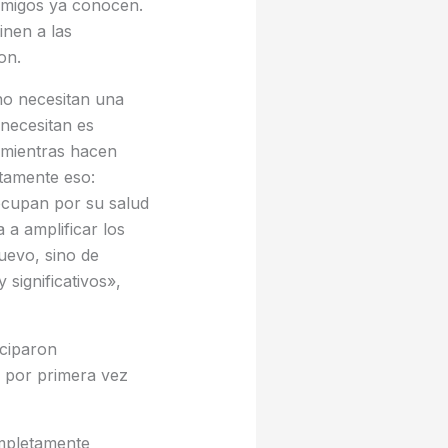
 amigos ya conocen.
inen a las
son.
no necesitan una
 necesitan es
 mientras hacen
tamente eso:
ocupan por su salud
 a amplificar los
nuevo, sino de
significativos»,
iciparon
a por primera vez
mpletamente