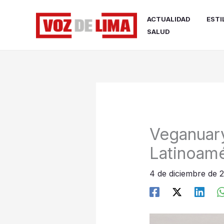
Ir
al
ACTUALIDAD
ESTI
contenido
SALUD
Veganuar
Latinoam
4 de diciembre de 