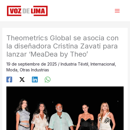
Ir
al
contenido
Theometrics Global se asocia con
la diseñadora Cristina Zavati para
lanzar ‘MeaDea by Theo’
19 de septiembre de 2025
/
Industria Téxtil
,
Internacional
,
Moda
,
Otras Industrias