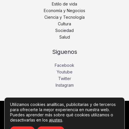
Estilo de vida
Economía y Negocios
Ciencia y Tecnología
Cultura
Sociedad
Salud
Siguenos
Facebook
Youtube
Twitter
Instagram
Utilizamos cookies analíticas, publicitarias y de terceros
para ofrecerte la mejor experiencia en nuestra web.
Copyright © Todos los derechos reservados -
Puedes aprender más sobre qué cookies utilizamos o
desactivarlas en los
ajustes
.
vozdelima.com