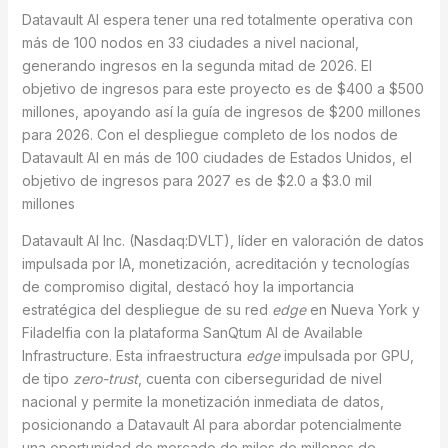
Datavault AI espera tener una red totalmente operativa con
más de 100 nodos en 33 ciudades a nivel nacional,
generando ingresos en la segunda mitad de 2026. El
objetivo de ingresos para este proyecto es de $400 a $500
millones, apoyando así la guía de ingresos de $200 millones
para 2026. Con el despliegue completo de los nodos de
Datavault AI en más de 100 ciudades de Estados Unidos, el
objetivo de ingresos para 2027 es de $2.0 a $3.0 mil
millones
Datavault AI Inc. (Nasdaq:DVLT), líder en valoración de datos
impulsada por IA, monetización, acreditación y tecnologías
de compromiso digital, destacó hoy la importancia
estratégica del despliegue de su red
edge
en Nueva York y
Filadelfia con la plataforma SanQtum AI de Available
Infrastructure. Esta infraestructura
edge
impulsada por GPU,
de tipo
zero-trust
, cuenta con ciberseguridad de nivel
nacional y permite la monetización inmediata de datos,
posicionando a Datavault AI para abordar potencialmente
una oportunidad de mercado de miles de millones de