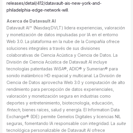
releases/detail/412/datavault-ais-new-york-and-
philadelphia-edge-network-will
.
Acerca de Datavault AI
Datavault AI™ (Nasdaq:DVLT) lidera experiencias, valoración
y monetización de datos impulsadas por IA en el entorno
Web 3.0. La plataforma en la nube de la Compañía ofrece
soluciones integrales a través de sus divisiones
colaborativas de Ciencia Acústica y Ciencia de Datos. La
División de Ciencia Acústica de Datavault AI incluye
tecnologías patentadas WiSA®, ADIO® y Sumerian® para
sonido inalámbrico HD espacial y multicanal. La División de
Ciencia de Datos aprovecha Web 3.0 y computación de alto
rendimiento para percepción de datos experienciales,
valoración y monetización segura en industrias como
deportes y entretenimiento, biotecnología, educación,
fintech
, bienes raíces, salud y energía. El Information Data
Exchange® (IDE) permite Gemelos Digitales y licencias NIL
seguras, fomentando IA responsable con integridad. La
suite
tecnológica personalizable de Datavault AI ofrece