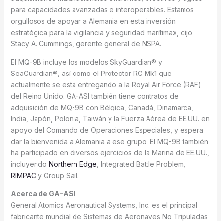
para capacidades avanzadas e interoperables. Estamos
orgullosos de apoyar a Alemania en esta inversión
estratégica para la vigilancia y seguridad marítima», dijo
Stacy A. Cummings, gerente general de NSPA.
El MQ-9B incluye los modelos SkyGuardian® y
SeaGuardian®, así como el Protector RG Mk1 que
actualmente se está entregando a la Royal Air Force (RAF)
del Reino Unido. GA-ASI también tiene contratos de
adquisición de MQ-9B con Bélgica, Canadá, Dinamarca,
India, Japón, Polonia, Taiwán y la Fuerza Aérea de EE.UU. en
apoyo del Comando de Operaciones Especiales, y espera
dar la bienvenida a Alemania a ese grupo. El MQ-9B también
ha participado en diversos ejercicios de la Marina de EE.UU.,
incluyendo
Northern Edge
, Integrated Battle Problem,
RIMPAC
y Group Sail.
Acerca de GA-ASI
General Atomics Aeronautical Systems, Inc. es el principal
fabricante mundial de Sistemas de Aeronaves No Tripuladas